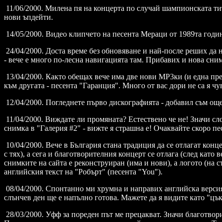
11/06/2000. Милена пя на концерта по случай шампионската тит
нови ъпдейти.
14/05/2000. Видео клипчето на песента Мераци от 1989та година
24/04/2000. Доста време без обновяване и най-после реших да
- вече е много по-лесна навигацията там. Прибавих и нова сним
13/04/2000. Както обещах вече има две нови МР3ки (и една пре
към другата - песента "Гаранция". Много от вас дори не са я чу
12/04/2000. Погледнете първо дискографията - добавил съм още
11/04/2000. Виждате ли промяната? Естествено че не! Значи сло
снимка в "Галерия #2" - вижте я страшна е! Очаквайте скоро п
10/04/2000. Вече в България стана традиция да се отлагат конце
с тях), а сега и благотворителния концерт се отлага (след като
снимките на сайта е реконструиран (има и нови), а логото (на с
английския текст на "Робърт" (песента "You").
08/04/2000. Спонтанно ми хрумна и направих английска версия 
слънчев ден ще е напълно готова. Мажете да я видите като "цъ
28/03/2000. Уфф за пореден път ме прецакват. Значи благотвори