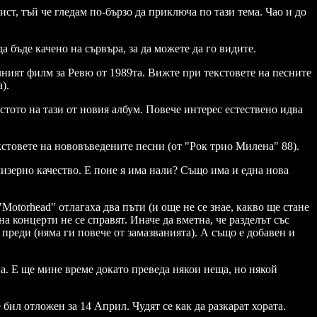
т, тъй че гледам по-бързо да приключа по тази тема. Чао и до
 бъде качено на сървъра, за да можете да го видите.
ният филм за Ревю от 1989та. Вижте при текстовете на песните
).
тото на тази от новия албум. Повече интерес естествено идва
стовете на нововъведените песни (от "Рок трио Милена" 88).
мизерно качество. Е поне я има нали? Също има и една нова
Motorhead" отлагаха два пъти (и още не се знае, какво ще стане
на концерти не се справят. Иначе да вметна, че разделът със
т преди (няма ги повече от замазванията). А също е добавен и
а. Е ще мине време докато преведа някои неща, но някой
бил отложен за 14 Април. Чудят се как да разкарат хората.