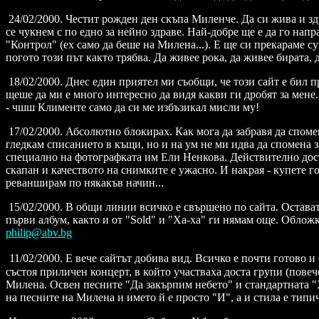
24/02/2000. Честит рожден ден скъпа Миленче. Да си жива и здр
се чукнем с по едно за нейно здраве. Най-добре ще е да го нап
"Контрол" (ех само да беше на Милена...). Е ще си прекараме су
погото този път както трябва. Да живее рока, да живее бирата,
18/02/2000. Днес един приятел ми съобщи, че този сайт е бил пр
щеше да ми е много интересно да видя какви ги дробят за мене.
- чшш Клименте само да си ме избъзикал мисли му!
17/02/2000. Абсолютно блокирах. Как мога да забравя да спом
гледкам списанието в къщи, но и на ум не ми идва да спомена з
специално на фотографката им Ели Ненкова. Действително доста
скапан и качеството на снимките е ужасно. И накрая - купете г
реванширам по някакъв начин...
15/02/2000. В общи линии всичко е свършено по сайта. Остава
първи албум, както и от "Sold" и "Ха-ха" ги нямам още. Обложк
philip@abv.bg
11/02/2000. Е вече сайтът добива вид. Всичко е почти готово 
състоя приличен концерт, в който участваха доста групи (повеч
Милена. Освен песните "Да закърпим небето" и стандартната "Ха
на песните на Милена и името й е просто "И", а и стила е типи