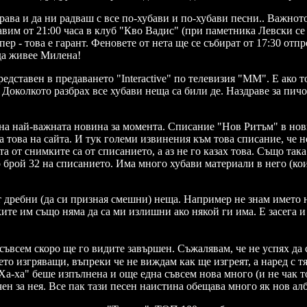
ава и да ни радваш с все по-хубави и по-хубави песни.. Важното
равим от 21:00 часа в клуб "Кво Вадис" (при паметника Левски се
пер - това е гарант. Феновете от нета ще се събират от 17:30 отп
 да живее Милена!
едставен в предаването "Interactive" по телевизия "ММ". Е ако то
 Доколкото разбрах все хубави неща са били де. Наздраве за пич
ена най-важната новина за момента. Списание "Нов Ритъм" в нов
а това на сайта. И тук големи извинения към това списание, че н
 от снимките са от списанието, а аз не го казах това. Също так
о брой 32 на списанието. Има много хубави материали в него (кои
т дребни (да си призная смешни) неща. Например не знам името 
ите им също няма да са ми излишни ако някой ги има. Е засега и
и съвсем скоро ще го видите завършен. Съжалявам, че не успях д
ето изгряващи, въпреки че не виждам как ще изгреят, а наред с т
-ха" беше изпълнена и още една съвсем нова много (и не чак тол
чен за нея. Все пак тази песен наистина обещава много як нов ал