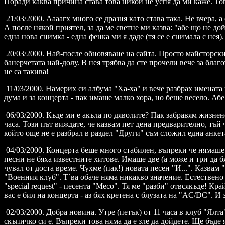
Поради каква причина става това никой не успя да ми каже. Това
21/03/2000. Аааагх много се дразня като става така. Не вчера,
А после някой приятел, за да ме светне ми казва: "абе що не д
една нова снимка - една фенка ми я даде (тя се е снимала с нея).
20/03/2000. Най-после обновяване на сайта. Просто майсторски
банерчетата най-долу. В нея трябва да сте прочели вече за бла
не са такива!
11/03/2000. Намерих си албума "Ха-ха" и вече разбрах имената
дума и за концерта - пак имаше малко хора, но беше весело. Аб
06/03/2000. Къде ми е акъла по дяволите? Пак забравям жизнено
часа. Този път виждате, че казвам пет дена предварително, тъй 
който още не е разбрал в раздел "Други" съм сложил една анке
04/03/2000. Концерта беше много стабилен, въпреки че нямаше 
песни не бяха известните хитове. Имаше две (а може и три да бя
чувал от доста време. Чухме (пак!) новата песен "И...". Казвам
"Военния клуб". Т`ва обаче няма никакво значение. Естествено
"special request" - песента "Месо". Тя ме "разби" отвсякъде! 
вас е бил на концерта - аз бях кретена с блузата на "AC/DC". И
02/03/2000. Добра новина. Утре (петък) от 11 часа в клуб "Ялт
скъпичко си е. Въпреки това няма да е зле да дойдете. Ще бъде