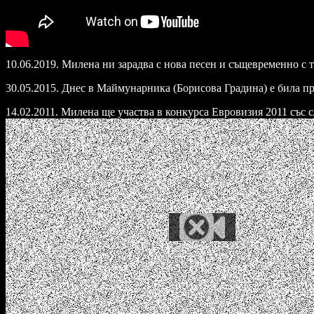
10.06.2019. Милена ни зарадва с нова песен и същевременно с т
30.05.2015. Днес в Маймунарника (Борисова Градина) е била пр
14.02.2011. Милена ще участва в конкурса Евровизия 2011 със с