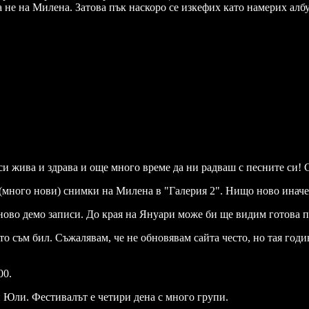
 не на Милена. Затова пък наскоро се изкефих като намерих албу
ва и здрава и още много време да ни радваш с песните си! Сл
(много нови) снимки на Милена в "Галерия 2". Нищо ново иначе
тново демо записи. До края на Януари може би ще видим готова
о съм бил. Съжалявам, че не обновявам сайта често, но тая годин
00.
и Юли. Фестивалът е четири дена с много групи.