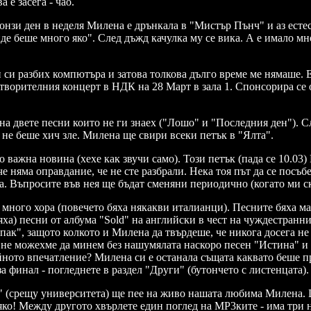
 е засега - чао.
 а онзи ден в неделя Милена е дрънкала в "Мистър Пънч" и аз есте
ойде беше много яко". След дъжд качулка му се вика. А е имало мн
 си разбих компютъра и затова толкова дълго време ме нямаше. 
готворителния концерт в НДК на 28 Март в зала 1. Спонсорира се 
 на двете песни които не ги знаех ("Лошо" и "Последния ден"). 
е не беше хич зле. Милена ще свири всеки петък в "Ялта".
 важна новина (хехе как звучи само). Този петък (пада се 10.03
че няма оправдание, че не сте разбрали. Нека тоя път да се посъ
та. Въпросите във нея ще бъдат сменяни периодично (когато ми с
много хора (повечето бяха някакви италианци). Песните бяха ма
ха) песни от албума "Sold" на английски в чест на чуждестраннит
 "пак", защото колкото и Милена да твърдеше, че никога досега не
 не можехме да минем без нашумялата наскоро песен "Истина" и 
Крайното впечатление? Милена си е останала същата каквато беше 
 за финал - погледнете в раздел "Други" (бутончето с листенцата)
а" (срещу университета) ще пее на живо нашата любима Милена. Це
 яко! Между другото хвърлете един поглед на МР3ките - има три 