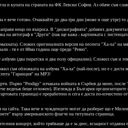
ла и купата на страната на ФК Левски София. Аз обаче съм славис
 е вече готово. Очаквайте до два-три дни (може и оше утре) то да
 направя нещо по въпроса. В "дискографията" добавих документал
ка на автограф в "Други" (пак ще кажа - картинката с листенцата
махната). Сложих оригиналната версия на песента "Ха-ха" на мяс
вали - тя е от 88ма година още преди "Ревю".
 албуми (два пиратски и два полу официални). Сложил съм и тек
жил съм обложката на албума "Ха-ха" (най-после), но е с доста 
есента "Гаранция" на МР3!
рти. Първо "Prodigy" изчакаха войната в Сърбия да мине, после "
 вече веднъж беше отложен). Изглежда в България организаторите 
тартовата страница) е преработено и сега е доста по-изчистено о
на сайта. Така вече и чужденците могат да разберат що е Милен
кнете" върху американското флагче на титулната страница.
телния концерт, който трябваше да е за днес, всъщност отдавна е 