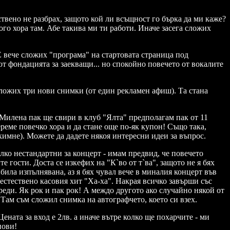
ствено не разбрах, защото кой ли всъщност го бърка да ми каже?
ого хора там. Абе такива ми ти работи. Иначе засега сложих
Е вече сложих "програма" на стартовата страница под
от фондацията за заекващи... но спокойно повечето от вокалите
Сложих три нови снимки (от един рекламен афиш). Та стана
) Милена пак ще свири в клуб "Ялта" предполагам пак от 11
береме повечко хора и да стане още по-як купон! Също така,
кимне). Можете да дадете някоя интересни идеи за въпрос.
лко нестандартни за концерт - имам предвид, че повечето
е гости. Доста се изкефих на "К`во от т`ва", защото не я бях
 била изпълнявана, аз я бях чувал вече в миналия концерт във
естествено касовия хит "Ха-ха". Накрая всичко завърши със
преди. Як рок и пак рок! А междо другото ако случайно някой от
. Там съм сложил снимка на автографчето, което си взех.
ната за вход е 2лв. а иначе вътре колко ще похарчите - ми
нови!