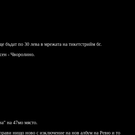
е бъдат по 30 лева в мрежата на тикетстрийм бг.
сен - Чворолино.
а" на 47мо място.
е прави нищо ново с изключение на нов албум на Ревю и то