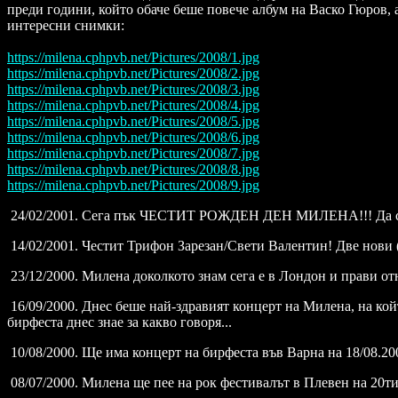
преди години, който обаче беше повече албум на Васко Гюров, а
интересни снимки:
https://milena.cphpvb.net/Pictures/2008/1.jpg
https://milena.cphpvb.net/Pictures/2008/2.jpg
https://milena.cphpvb.net/Pictures/2008/3.jpg
https://milena.cphpvb.net/Pictures/2008/4.jpg
https://milena.cphpvb.net/Pictures/2008/5.jpg
https://milena.cphpvb.net/Pictures/2008/6.jpg
https://milena.cphpvb.net/Pictures/2008/7.jpg
https://milena.cphpvb.net/Pictures/2008/8.jpg
https://milena.cphpvb.net/Pictures/2008/9.jpg
24/02/2001. Сега пък ЧЕСТИТ РОЖДЕН ДЕН МИЛЕНА!!! Да си жи
14/02/2001. Честит Трифон Зарезан/Свети Валентин! Две нови 
23/12/2000. Милена доколкото знам сега е в Лондон и прави о
16/09/2000. Днес беше най-здравият концерт на Милена, на койт
бирфеста днес знае за какво говоря...
10/08/2000. Ще има концерт на бирфеста във Варна на 18/08.20
08/07/2000. Милена ще пее на рок фестивалът в Плевен на 20т