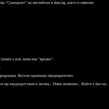
ма "Скандалът" на английски в data.bg, както и няколко
ожен е нов линк във "връзки".
.
 продукция. Весели празници предварително.
а ще кандидатствам и затова... Няма значение... Който е бил на