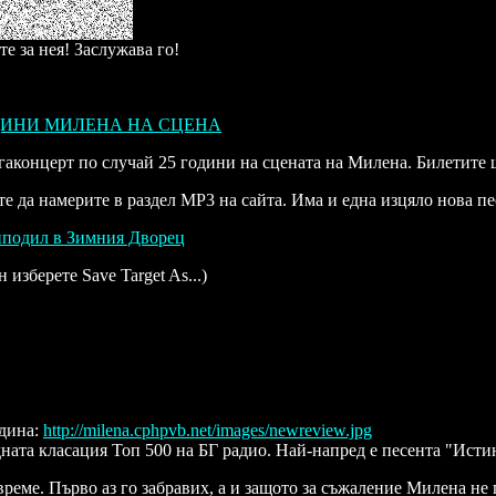
е за нея! Заслужава го!
ДИНИ МИЛЕНА НА СЦЕНА
гаконцерт по случай 25 години на сцената на Милена. Билетите щ
те да намерите в раздел MP3 на сайта. Има и една изцяло нова пе
иподил в Зимния Дворец
 изберете Save Target As...)
одина:
http://milena.cphpvb.net/images/newreview.jpg
ата класация Топ 500 на БГ радио. Най-напред е песента "Истин
 време. Първо аз го забравих, а и защото за съжаление Милена н