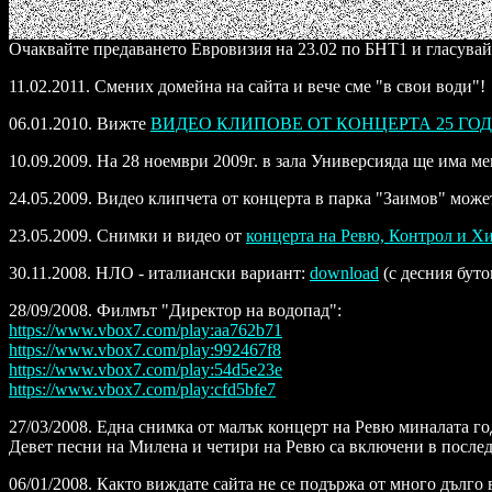
Очаквайте предаването Евровизия на 23.02 по БНТ1 и гласувайт
11.02.2011. Смених домейна на сайта и вече сме "в свои води"!
06.01.2010. Вижте
ВИДЕО КЛИПОВЕ ОТ КОНЦЕРТА 25 ГО
10.09.2009. На 28 ноември 2009г. в зала Универсияда ще има ме
24.05.2009. Видео клипчета от концерта в парка "Заимов" може
23.05.2009. Снимки и видео от
концерта на Ревю, Контрол и Х
30.11.2008.
НЛО - италиански вариант:
download
(с десния бутон
28/09/2008.
Филмът "Директор на водопад
":
https://www.vbox7.com/play:aa762b71
https://www.vbox7.com/play:992467f8
https://www.vbox7.com/play:54d5e23e
https://www.vbox7.com/play:cfd5bfe7
27/03/2008. Една снимка от малък концерт на Ревю миналата г
Девет песни на Милена и четири на Ревю са включени в последн
06/01/2008. Както виждате сайта не се подържа от много дълго