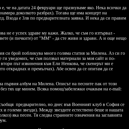
 е, че на датата 24 февруари ще празнуваме яко. Нека всички да
 намира доколкото разбрах). Тогава ще има концерт на
ред. Входа е 3лв по предварителната заявка. И нека да си правим
ва не е успех здраве му кажи. Жалко, че съм го изтървал -
овете (и пичките) от "ММ" - да сте живи и здрави. А и още нещо
ия си брой побликува много голяма статия за Милена. Аз си го
е ги уведомих, че съм ползвал материали за моя сайт и по-
а втори път извинения към Ели Ненкова, че скенерът ми е
то откраднах и премълчах). Абе освен да се опитам да се
на първия албум на Милена. Описът на песните пак от този
 без тях ще минем. Всяка помощ/забележки очаквам на e-mail:
а съобщя предварително, но днес във Военният клуб в София се
ях и големи звезди). Между звездите естествено беше и нашата
коз) яка песен. Тя следва странните означения на заглавията
бум.